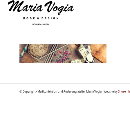
© Copyright - Maßkonfektion und Änderungsatelier Maria Vogia |Website by
Shore
|
I